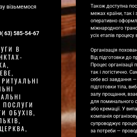
Також доступна посл
зу візьмемося 
межах країни, так і 
оперативно оформлю
міжнародного транс
( 63) 585-54-67
усіх етапів процесу 
УГИ В 
Організація поховань
НКТАХ-
Від підготовки до п
А, 
Процес організації 
ВЕ, 
так і логістично. Са
 РИТУАЛЬНІ 
себе всі завдання — 
підготовки тіла, ви
ЬНІ 
залу прощання, взає
АЛЬНІ 
для поминального о
 ПОСЛУГИ 
або кремації. У вип
И ОБУХІВ, 
компанія організов
ЬКІВ, 
супроводжує процес 
ЦЕРКВА,
за потреби — прово