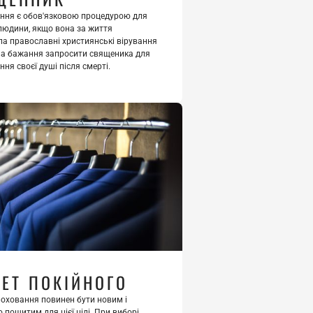
ання є обов'язковою процедурою для 
людини, якщо вона за життя 
ла православні християнські вірування 
ла бажання запросити священика для 
ння своєї душі після смерті.
ЛЕТ ПОКІЙНОГО
поховання повинен бути новим і 
 пошитим для цієї цілі. При виборі 