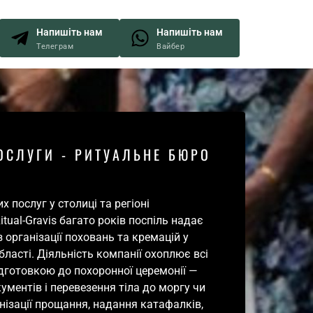
Напишіть нам
Напишіть нам
Телеграм
Вайбер
ОСЛУГИ - РИТУАЛЬНЕ БЮРО 
послуг у столиці та регіоні

tual-Gravis багато років поспіль надає 
 організації поховань та кремацій у 
бласті. Діяльність компанії охоплює всі 
підготовкою до похоронної церемонії — 
ментів і перевезення тіла до моргу чи 
ізації прощання, надання катафалків, 