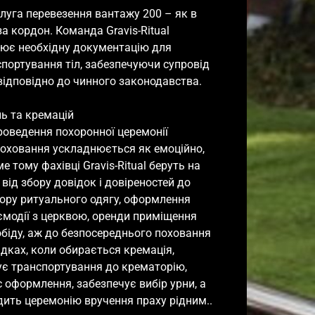
уга перевезення вантажу 200 – як в 
за кордон. Команда Gravis-Ritual 
є необхідну документацію для 
портування тіл, забезпечуючи супровід 
відповідно до чинного законодавства.

 та кремацій

роведення похоронної церемонії

поховання ускладнюється як емоційно, 
ме тому фахівці Gravis-Ritual беруть на 
від збору довідок і довіреностей до 
бору ритуального одягу, оформлення 
модії з церквою, оренди приміщення 
біду, аж до безпосереднього поховання 
адках, коли обирається кремація, 
ує транспортування до крематорію, 
оформлення, забезпечує вибір урни, а 
дить церемонію вручення праху рідним..