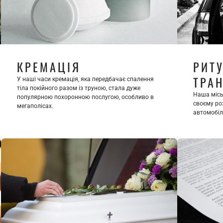
КРЕМАЦІЯ
РИТУ
ТРА
У наші часи кремація, яка передбачає спалення 
тіла покійного разом із труною, стала дуже 
Наша місь
популярною похоронною послугою, особливо в 
своєму ро
мегаполісах.
автомобілі