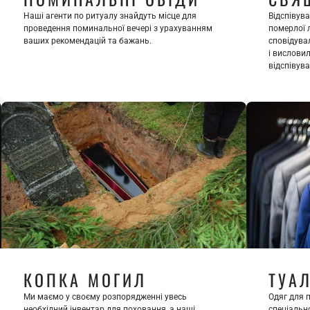
Наші агенти по ритуалу знайдуть місце для 
Відспівув
проведення поминальної вечері з урахуванням 
померлої 
ваших рекомендацій та бажань.
сповідува
і вислови
відспівува
КОПКА МОГИЛ
ТУА
Ми маємо у своєму розпорядженні увесь 
Одяг для 
необхідний інвентар для поховання, а наші 
спеціально