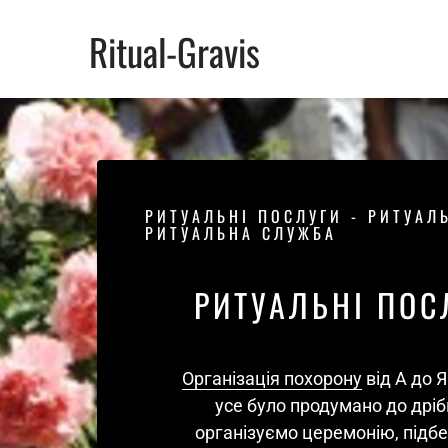
Ritual-Gravis
Ритуал
Кремац
Ритуал
РИТУАЛЬНІ ПОСЛУГИ - РИТУАЛЬ
РИТУАЛЬНА СЛУЖБА
послуг
Ритуал
РИТУАЛЬНІ ПОС
Кремац
Ритуал
Організація 
похорону
 від А до 
усе було продумано до дріб
організуємо церемонію, підбе