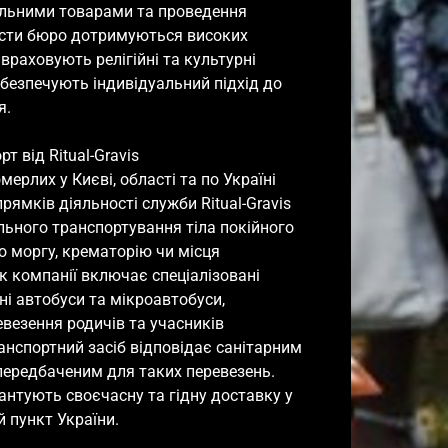
льними товарами та проведення 
істи бюро дотримуються високих 
враховують релігійні та культурні 
забезпечують індивідуальний підхід до 


 від Ritual-Gravis

рлих у Києві, області та по Україні

ямків діяльності служби Ritual-Gravis 
льного транспортування тіла покійного 
 до моргу, крематорію чи місця 
 компанії включає спеціалізовані 
і автобуси та мікроавтобуси, 
везення родичів та учасників 
анспортний засіб відповідає санітарним 
передбаченим для таких перевезень. 
рантують своєчасну та гідну доставку у 
пункт України.
