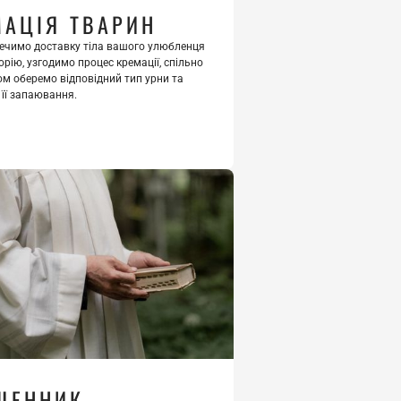
МАЦІЯ ТВАРИН
ечимо доставку тіла вашого улюбленця 
рію, узгодимо процес кремації, спільно 
м оберемо відповідний тип урни та 
її запаювання. 
ЩЕННИК