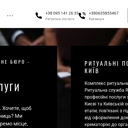
+38 095 141 26 33
+380635855467
Ритуальні послуги
Кремація
ьні послуги Боярка
ія Київ
ьні товари
НЕ БЮРО - 
РИТУАЛЬНІ П
КИЇВ
и морга
ьний транспорт
ЛУГИ
Комплекс ритуальних 
Ритуальна служба Ri
ія Київ
професійні послуги з
ьні послуги Київ
Києві та Київській о
Я. Хочете, щоб 
етапи, пов’язані з 
ниць? Ми 
від оформлення доку
ремо місце, 
крематорію до орган