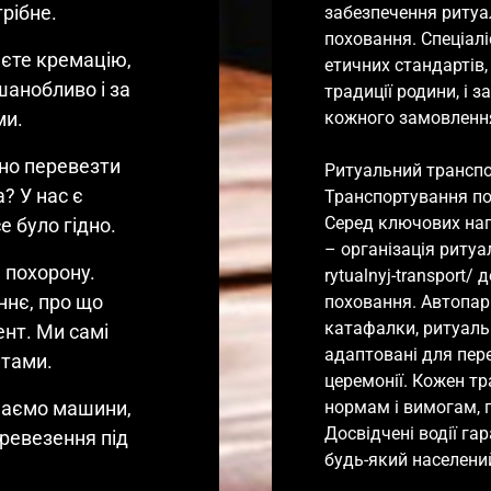
рібне.
забезпечення ритуа
поховання. Спеціал
єте кремацію, 
етичних стандартів, 
анобливо і за 
традиції родини, і 
ми.
кожного замовлення.
но перевезти 
Ритуальний транспорт
 У нас є 
Транспортування поме
Серед ключових напр
е було гідно.
– організація ритуа
похорону. 
rytualnyj-transport/
нє, про що 
поховання. Автопарк
катафалки, ритуальн
нт. Ми самі 
адаптовані для пере
нтами.
церемонії. Кожен тр
Маємо машини, 
нормам і вимогам, 
Досвідчені водії га
евезення під 
будь-який населений 