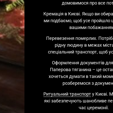
домовимося про все пот
Кремація в Києві. Якщо ви обира
ми подбаємо, щоб усе пройшло ш
вашими побажання
Перевезення померлих. Потріб
рідну людину в межах міста?
спеціальний транспорт, щоб ус
Оформлення документів для 
Паперова тяганина – це остан
хочеться думати в такий моме
розберемося з докуме
Ритуальний 
транспорт
 у Києві. 
які забезпечують шанобливе пер
час церемонії.